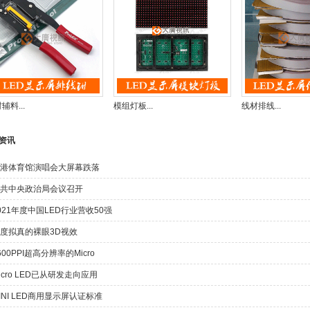
辅料...
模组灯板...
线材排线...
资讯
港体育馆演唱会大屏幕跌落
共中央政治局会议召开
021年度中国LED行业营收50强
度拟真的裸眼3D视效
600PPI超高分辨率的Micro
icro LED已从研发走向应用
INI LED商用显示屏认证标准